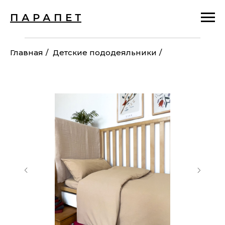
П А Р А П Е Т
Главная
/
Детские пододеяльники
/