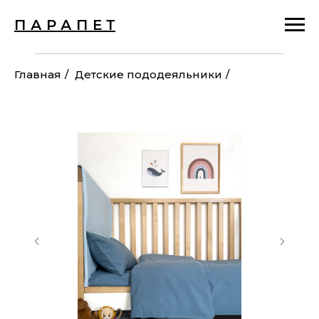
П А Р А П Е Т
Главная
/
Детские пододеяльники
/