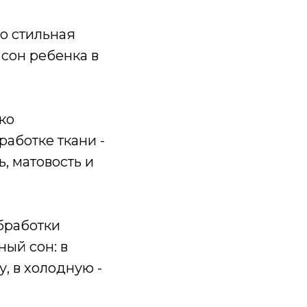
то стильная
 сон ребенка в
ко
аботке ткани -
, матовость и
бработки
ый сон: в
, в холодную -