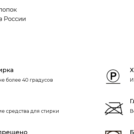
хлопок
в России
ирка
Х
не более 40 градусов
И
Г
е средства для стирки
В
апрещено
Б