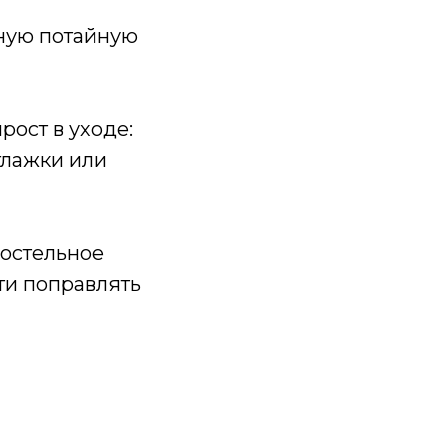
тную потайную
рост в уходе:
глажки или
постельное
ти поправлять