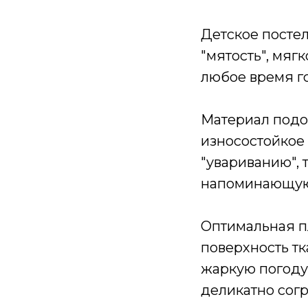
Детское постел
"мятость", мяг
любое время г
Материал подод
износостойкое 
"увариванию", 
напоминающую 
Оптимальная п
поверхность т
жаркую погоду 
деликатно сог