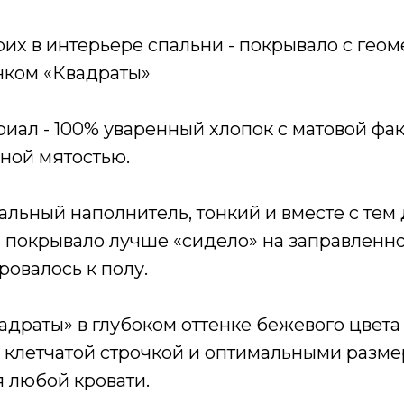
их в интерьере спальни - покрывало с гео
нком «Квадраты»
ал - 100% уваренный хлопок с матовой фак
ной мятостью.
альный наполнитель, тонкий и вместе с тем
ы покрывало лучше «сидело» на заправленно
овалось к полу.
драты» в глубоком оттенке бежевого цвета 
й клетчатой строчкой и оптимальными разм
 любой кровати.