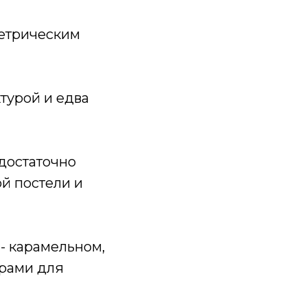
метрическим
турой и едва
 достаточно
й постели и
- карамельном,
ерами для