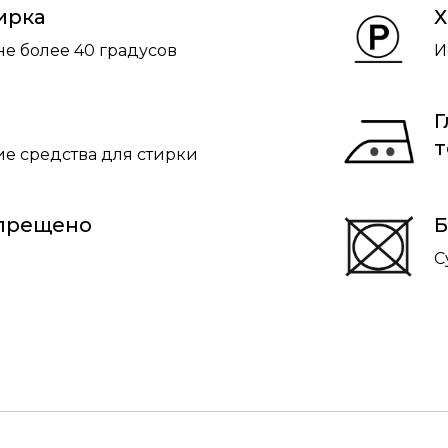
ирка
Х
не более 40 градусов
И
Г
т
е средства для стирки
апрещено
Б
С