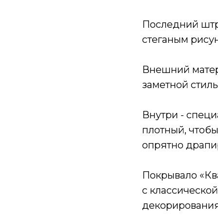
Последний штр
стеганым рису
Внешний матери
заметной стиль
Внутри - специ
плотный, чтоб
опрятно драпир
Покрывало «Ква
с классическо
декорирования