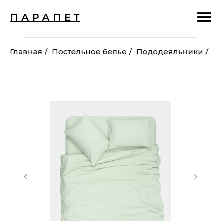
П А Р А П Е Т
Главная
/
Постельное белье
/
Пододеяльники
/