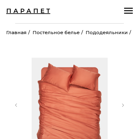
П А Р А П Е Т
Главная
/
Постельное белье
/
Пододеяльники
/