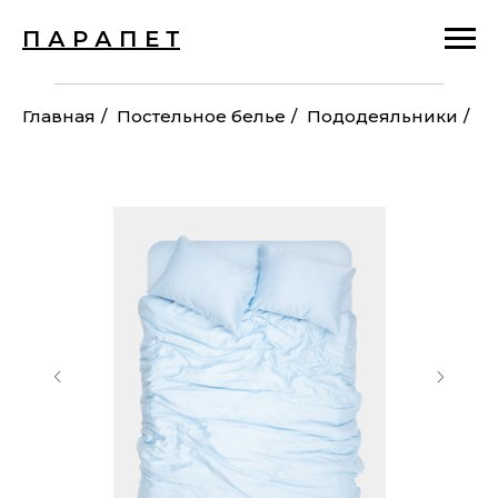
П А Р А П Е Т
Главная
/
Постельное белье
/
Пододеяльники
/