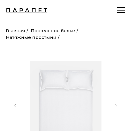
П А Р А П Е Т
Главная
/
Постельное белье
/
Натяжные простыни
/