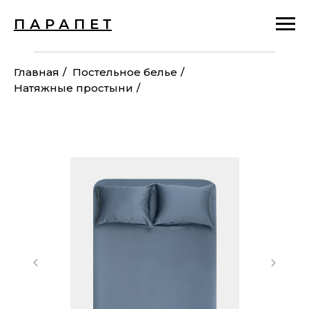
П А Р А П Е Т
Главная
/
Постельное белье
/
Натяжные простыни
/