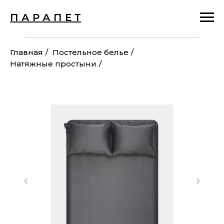
П А Р А П Е Т
Главная
/
Постельное белье
/
Натяжные простыни
/