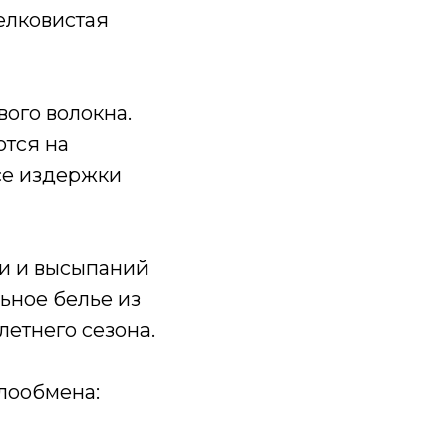
шелковистая
вого волокна.
ются на
се издержки
ии и высыпаний
ьное белье из
етнего сезона.
лообмена: