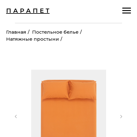
П А Р А П Е Т
Главная
/
Постельное белье
/
Натяжные простыни
/