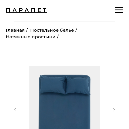
П А Р А П Е Т
Главная
/
Постельное белье
/
Натяжные простыни
/