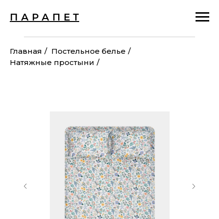
П А Р А П Е Т
Главная
/
Постельное белье
/
Натяжные простыни
/