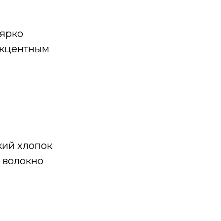
 ярко
акцентным
кий хлопок
 волокно