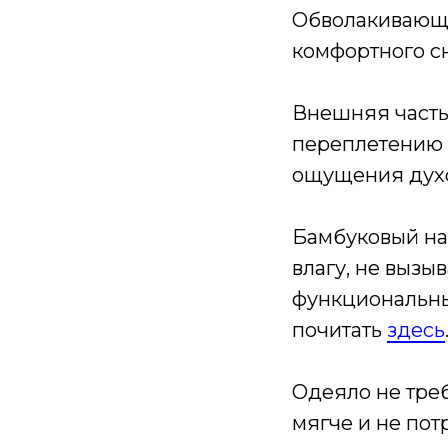
Обволакивающе
комфортного сн
Внешняя часть
переплетению 
ощущения дух
Бамбуковый на
влагу, не вызы
функциональны
почитать
здесь
Одеяло не треб
мягче и не пот