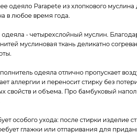
е одеяло Parapete из хлопкового муслина
а в любое время года.
 одеяла - четырехслойный муслин. Благода
нитей муслиновая ткань деликатно согрева
оты.
полнитель одеяла отлично пропускает возду
вает аллергии и переносит стирку без потер
х свойств и объема. Про бамбуковый напо
.
ует особого ухода: после стирки изделие ст
ребует глажки или отпаривания для придан