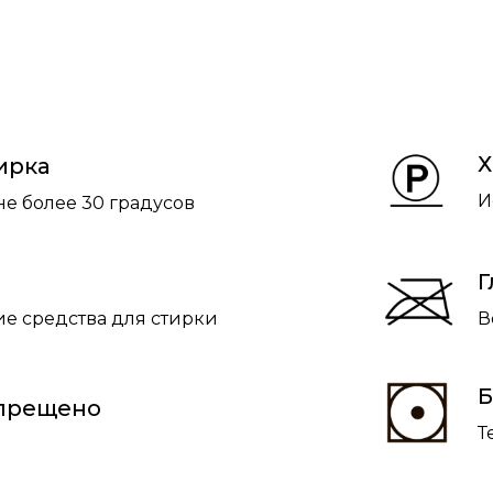
Х
ирка
И
не более 30 градусов
Г
е средства для стирки
В
Б
апрещено
Т