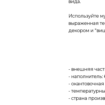
вида.
Используйте му
выраженная те
декором и "виш
- внешняя част
- наполнитель
- окантовочная
- температурн
- страна произ