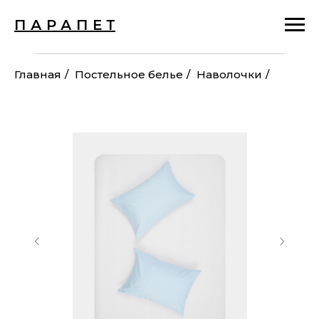
П А Р А П Е Т
Главная
/
Постельное белье
/
Наволочки
/