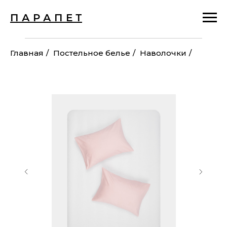
П А Р А П Е Т
Главная
/
Постельное белье
/
Наволочки
/