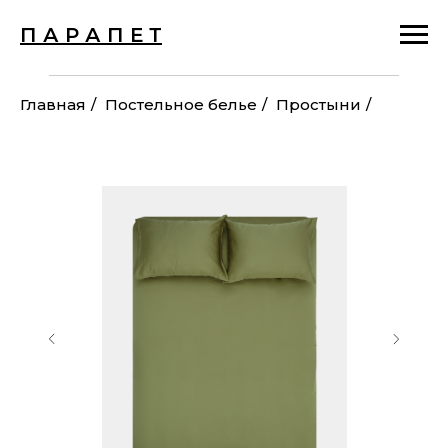
П А Р А П Е Т
Главная
/
Постельное белье
/
Простыни
/