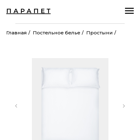
П А Р А П Е Т
Главная
/
Постельное белье
/
Простыни
/