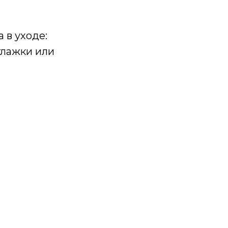
 в уходе:
глажки или