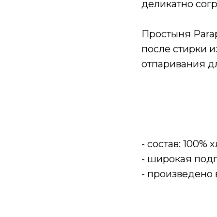
деликатно сог
Простыня Parap
после стирки и
отпаривания д
- состав: 100% 
- широкая под
- произведено 