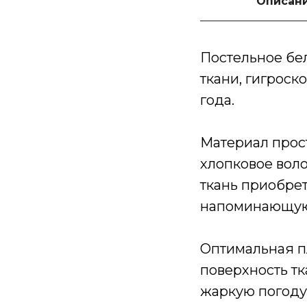
Описан
Постельное бел
ткани, гигрос
года.
Материал прост
хлопковое воло
ткань приобрет
напоминающую 
Оптимальная п
поверхность т
жаркую погоду 