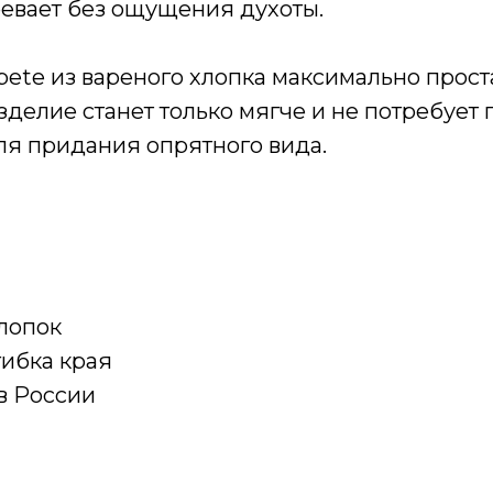
ревает без ощущения духоты.
ete из вареного хлопка максимально проста
зделие станет только мягче и не потребует 
ля придания опрятного вида.
хлопок
гибка края
в России