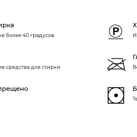
ирка
Х
не более 40 градусов
И
Г
е средства для стирки
В
апрещено
Б
Т