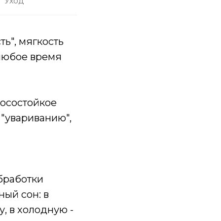
Уход
ть", мягкость
 любое время
носостойкое
 "увариванию",
бработки
ый сон: в
, в холодную -