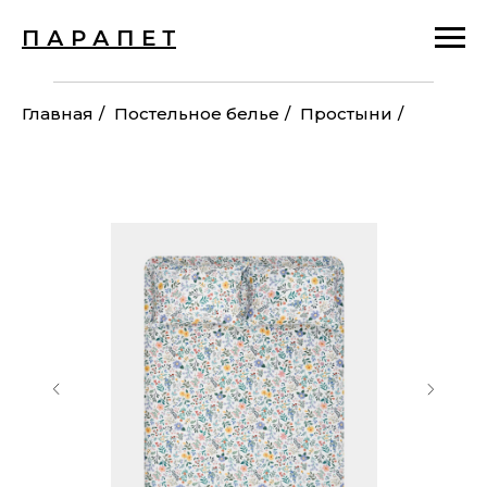
П А Р А П Е Т
Главная
/
Постельное белье
/
Простыни
/